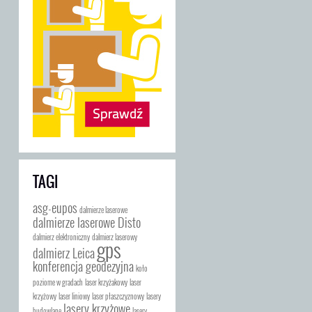
TAGI
asg-eupos
dalmierze laserowe
dalmierze laserowe Disto
dalmierz elektroniczny
dalmierz laserowy
gps
dalmierz Leica
konferencja geodezyjna
koło
poziome w gradach
laser krzyżakowy
laser
krzyżowy
laser liniowy
laser płaszczyznowy
lasery
lasery krzyżowe
budowlane
lasery