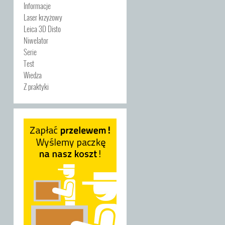
Informacje
Laser krzyżowy
Leica 3D Disto
Niwelator
Serie
Test
Wiedza
Z praktyki