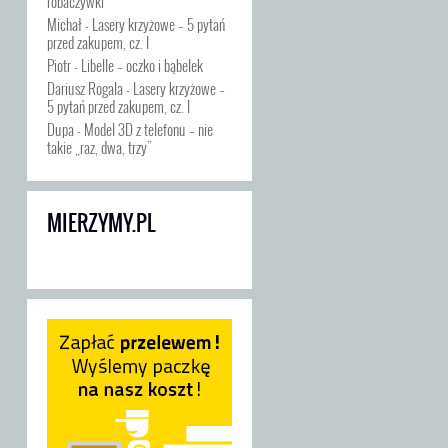
robaczywki
Michał
-
Lasery krzyżowe – 5 pytań
przed zakupem, cz. I
Piotr
-
Libelle – oczko i bąbelek
Dariusz Rogala
-
Lasery krzyżowe –
5 pytań przed zakupem, cz. I
Dupa
-
Model 3D z telefonu – nie
takie „raz, dwa, trzy”
MIERZYMY.PL