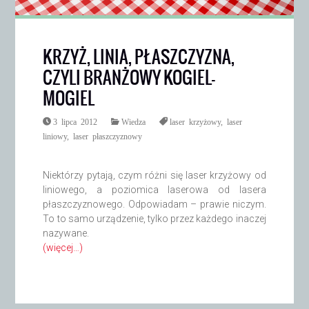
KRZYŻ, LINIA, PŁASZCZYZNA,
CZYLI BRANŻOWY KOGIEL-
MOGIEL
3 lipca 2012
Wiedza
laser krzyżowy
,
laser
liniowy
,
laser płaszczyznowy
Niektórzy pytają, czym różni się laser krzyżowy od
liniowego, a poziomica laserowa od lasera
płaszczyznowego. Odpowiadam – prawie niczym.
To to samo urządzenie, tylko przez każdego inaczej
nazywane.
(więcej…)