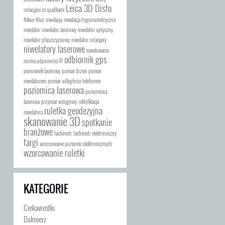
Leica 3D Disto
rotacyjne ze spadkami
Nikon Nivo
niwelacja
niwelacja trygonometryczna
niwelator
niwelator laserowy
niwelator optyczny
niwelator płaszczyznowy
niwelator rotacyjny
niwelatory laserowe
niwelowanie
odbiornik gps
norma odporności IP
pionownik laserowy
pomiar drzew
pomiar
niwelatorem
pomiar odległości telefonem
poziomica laserowa
poziomnica
laserowa
przymiar wstęgowy
rektyfikacja
ruletka geodezyjna
niwelatora
skanowanie 3D
spotkanie
branżowe
tachimetr
tachimetr elektroniczny
targi
wzorcowanie poziomic elektronicznych
wzorcowanie ruletki
KATEGORIE
Ciekawostki
Dalmierz